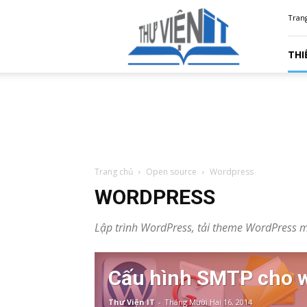
Thư
Tran
Viện
IT
THI
Trang chủ
Open source
Wordpress
WORDPRESS
Lập trình WordPress, tải theme WordPress m
Cấu hình SMTP cho 
Thư Viện IT
-
Tháng Mười Hai 16, 2014