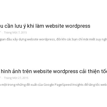
ều cần lưu ý khi làm website wordpress
T
-
Tháng Một 7, 2015
gian đầu xây dựng website wordpress, đôi khi các bạn chỉ mãi miết suy nghĩ v
 hình ảnh trên website wordpress cải thiện tố
T
-
Tháng Một 27, 2015
là một trong những đề xuất của Google PageSpeed Insights để tăng tốc webs