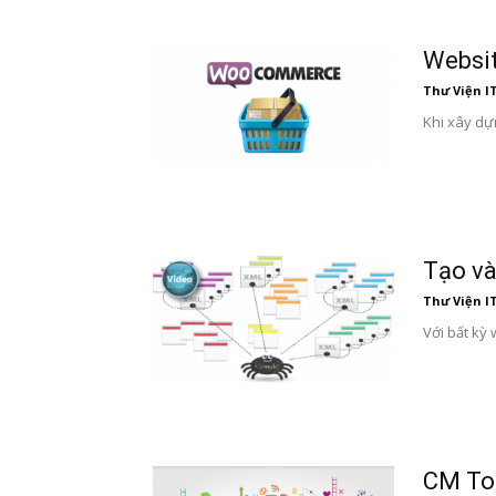
Websi
Thư Viện I
Khi xây dự
Tạo và
Thư Viện I
Với bất kỳ 
CM Too