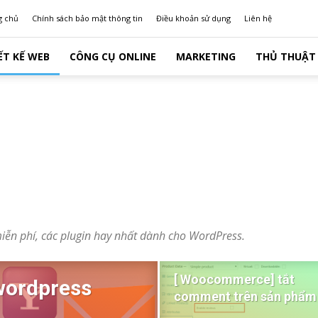
g chủ
Chính sách bảo mật thông tin
Điều khoản sử dụng
Liên hệ
ẾT KẾ WEB
CÔNG CỤ ONLINE
MARKETING
THỦ THUẬT 
iễn phí, các plugin hay nhất dành cho WordPress.
[ Woocommerce] tắt
wordpress
comment trên sản phẩm