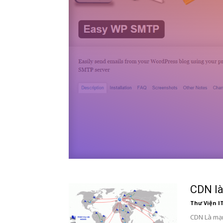
CDN là
Thư Viện I
CDN Là mạng