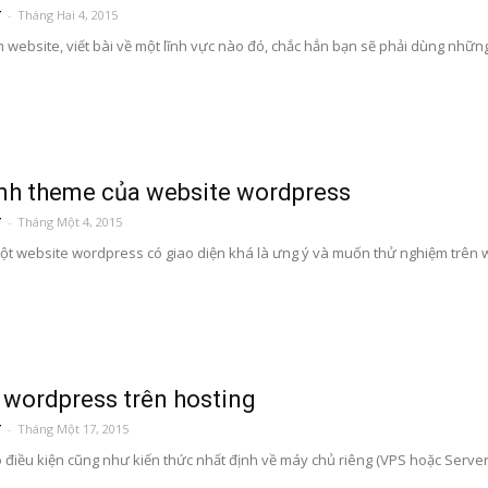
T
-
Tháng Hai 4, 2015
m website, viết bài về một lĩnh vực nào đó, chắc hẳn bạn sẽ phải dùng những
nh theme của website wordpress
T
-
Tháng Một 4, 2015
ột website wordpress có giao diện khá là ưng ý và muốn thử nghiệm trên w
 wordpress trên hosting
T
-
Tháng Một 17, 2015
 điều kiện cũng như kiến thức nhất định về máy chủ riêng (VPS hoặc Server