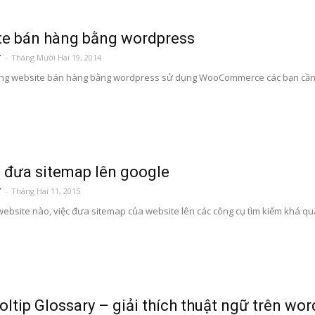
te bán hàng bằng wordpress
T
-
Tháng Mười Hai 19, 2014
ng website bán hàng bằng wordpress sử dụng WooCommerce các bạn cần lưu
 đưa sitemap lên google
T
-
Tháng Hai 11, 2015
website nào, việc đưa sitemap của website lên các công cụ tìm kiếm khá qua
ltip Glossary – giải thích thuật ngữ trên wo