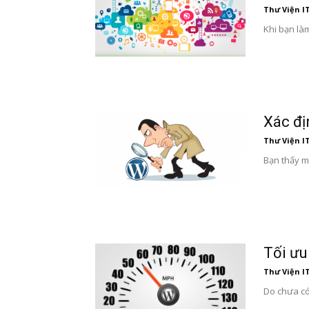
Thư Viện I
Khi bạn là
Xác đị
Thư Viện I
Bạn thấy m
Tối ưu
Thư Viện I
Do chưa có