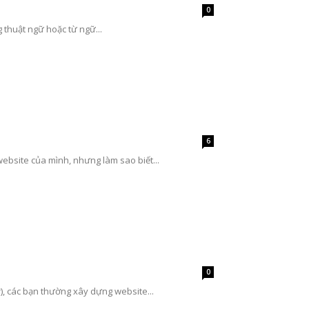
0
 thuật ngữ hoặc từ ngữ...
6
ebsite của mình, nhưng làm sao biết...
0
), các bạn thường xây dựng website...