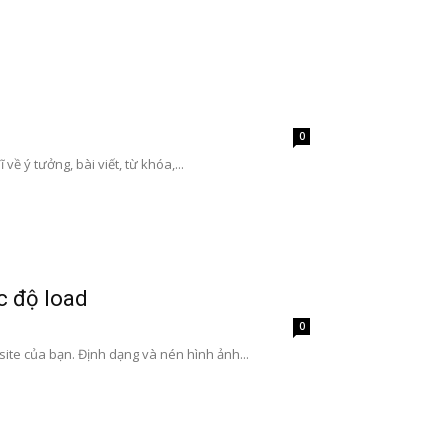
0
ề ý tưởng, bài viết, từ khóa,...
c độ load
0
ite của bạn. Định dạng và nén hình ảnh...