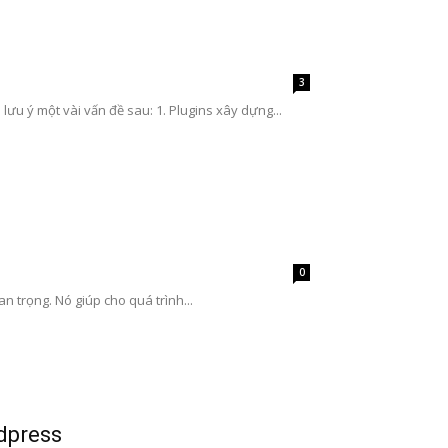
3
 ý một vài vấn đề sau: 1. Plugins xây dựng...
0
n trọng. Nó giúp cho quá trình...
rdpress