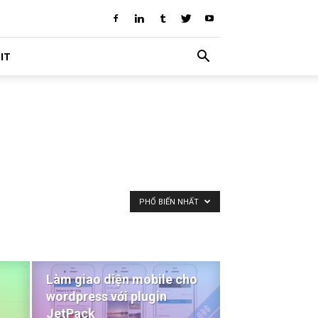
IT
PHỔ BIẾN NHẤT
Làm giao diện mobile cho
wordpress với plugin
JetPack