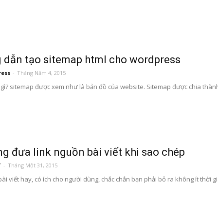
dẫn tạo sitemap html cho wordpress
ress
-
Tháng Năm 4, 2015
 gì? sitemap được xem như là bản đồ của website. Sitemap được chia thành
g đưa link nguồn bài viết khi sao chép
T
-
Tháng Một 31, 2015
ài viết hay, có ích cho người dùng, chắc chắn bạn phải bỏ ra không ít thời gi