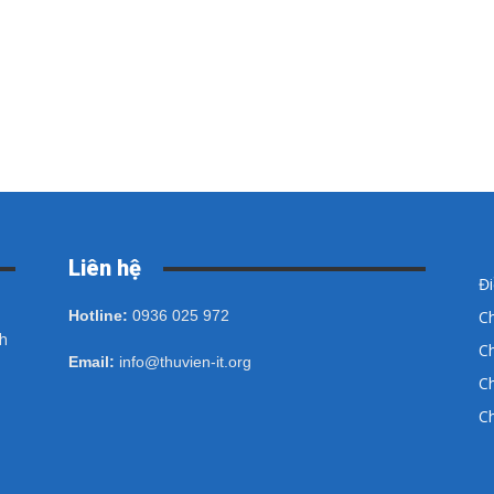
Liên hệ
Đ
Hotline:
0936 025 972
Ch
ch
Ch
Email:
info@thuvien-it.org
Ch
Ch