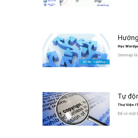
Hướng 
Học Wordp
Sitemap là
Tự độn
Thư Viện I
Để có một b