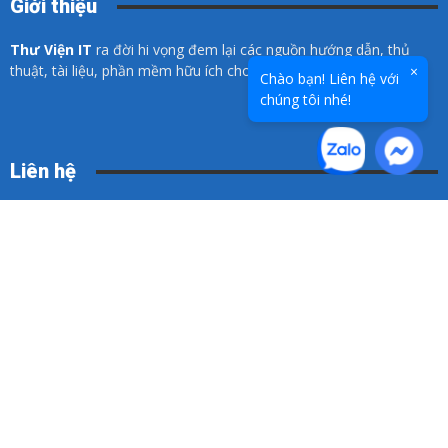
Giới thiệu
Thư Viện IT
ra đời hi vọng đem lại các nguồn hướng dẫn, thủ
thuật, tài liệu, phần mềm hữu ích cho các bạn về lĩnh vực CNTT.
×
Chào bạn! Liên hệ với
chúng tôi nhé!
Liên hệ
Hotline:
0936 025 972
Email:
info@thuvien-it.org
Điều khoản sử dụng
Chính sách đổi trả
Chính sách bảo mật thông tin
Chính sách vận chuyển