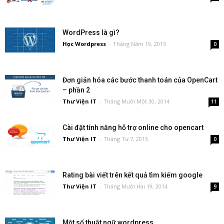
WordPress là gì?
Học Wordpress
-
Tháng Năm 19, 2015
0
Đơn giản hóa các bước thanh toán của OpenCart
– phần 2
Thư Viện IT
-
Tháng Mười Một 30, 2014
11
Cài đặt tính năng hỗ trợ online cho opencart
Thư Viện IT
-
Tháng Tư 7, 2015
0
Rating bài viết trên kết quả tìm kiếm google
Thư Viện IT
-
Tháng Mười Hai 19, 2014
9
Một số thuật ngữ wordpress