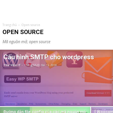
Trang chủ
Open source
OPEN SOURCE
Mã nguồn mở, open source
Cấu hình SMTP cho wordpress
Thư Viện IT
-
Tháng Mười Hai 16, 2014
Đường dẫn file config của các mã nguồn mở
[ Woocom