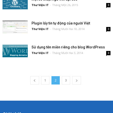
Thư Viện IT
-
Tháng Một 26, 2015
0
Plugin lấy tin tự động của người Việt
Thư Viện IT
-
Tháng Mười Hai 10, 2014
0
Sử dụng tên miền riêng cho blog WordPress
Thư Viện IT
-
Tháng Mười Hai 3, 2014
0
1
2
3