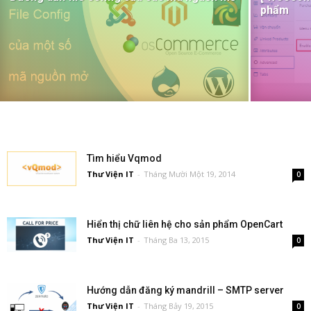
phẩm
Tìm hiểu Vqmod
Thư Viện IT
-
Tháng Mười Một 19, 2014
0
Hiển thị chữ liên hệ cho sản phẩm OpenCart
Thư Viện IT
-
Tháng Ba 13, 2015
0
Hướng dẫn đăng ký mandrill – SMTP server
Thư Viện IT
-
Tháng Bảy 19, 2015
0