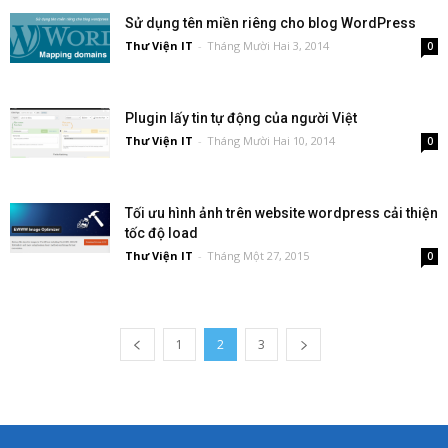
Sử dụng tên miền riêng cho blog WordPress
Thư Viện IT
-
Tháng Mười Hai 3, 2014
0
Plugin lấy tin tự động của người Việt
Thư Viện IT
-
Tháng Mười Hai 10, 2014
0
Tối ưu hình ảnh trên website wordpress cải thiện
tốc độ load
Thư Viện IT
-
Tháng Một 27, 2015
0
1
2
3