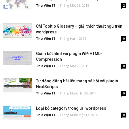
Thư Viện IT
-
Tháng Một 23, 2015
2
CM Tooltip Glossary – giải thích thuật ngữ trên
wordpress
Thư Viện IT
-
Tháng Hai 4, 2015
0
Giảm bớt html với plugin WP-HTML-
Compression
Thư Viện IT
-
Tháng Một 23, 2015
0
Tự động đăng bài lên mạng xã hội với plugin
NextScripts
Thư Viện IT
-
Tháng Mười Hai 25, 2014
0
Loại bỏ category trong url wordpress
Thư Viện IT
-
Tháng Mười Một 17, 2014
0