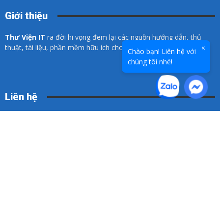
Giới thiệu
Thư Viện IT
ra đời hi vọng đem lại các nguồn hướng dẫn, thủ
thuật, tài liệu, phần mềm hữu ích cho các bạn về lĩnh vực CNTT.
×
Chào bạn! Liên hệ với
chúng tôi nhé!
Liên hệ
Hotline:
0936 025 972
Email:
info@thuvien-it.org
Điều khoản sử dụng
Chính sách đổi trả
Chính sách bảo mật thông tin