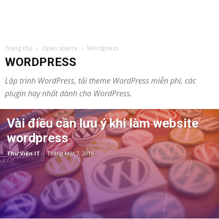
Trang chủ
Open source
Wordpress
WORDPRESS
Lập trình WordPress, tải theme WordPress miễn phí, các
plugin hay nhất dành cho WordPress.
Vài điều cần lưu ý khi làm website
wordpress
Thư Viện IT
-
Tháng Một 7, 2015