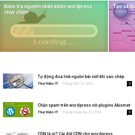
Kiểm tra nguyên nhân khiến wordpress
Tạo và đ
chạy chậm
Tự động đưa link nguồn bài viết khi sao chép
Thư Viện IT
-
Tháng Một 31, 2015
0
Chặn spam trên wordpress với plugins Akismet
Thư Viện IT
-
Tháng Mười Hai 22, 2014
0
CDN là gì? Cài đặt CDN cho wordpress