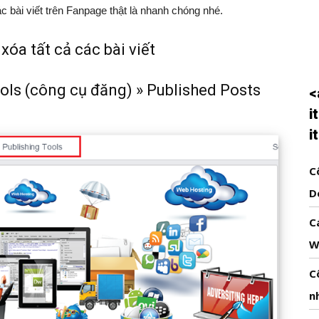
ác bài viết trên Fanpage thật là nhanh chóng nhé.
óa tất cả các bài viết
ols (công cụ đăng) » Published Posts
<
i
i
C
D
C
W
C
n