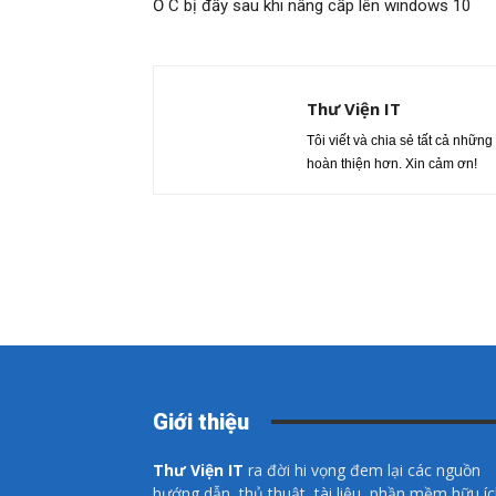
Ổ C bị đầy sau khi nâng cấp lên windows 10
Thư Viện IT
Tôi viết và chia sẻ tất cả những
hoàn thiện hơn. Xin cảm ơn!
Giới thiệu
Thư Viện IT
ra đời hi vọng đem lại các nguồn
hướng dẫn, thủ thuật, tài liệu, phần mềm hữu í