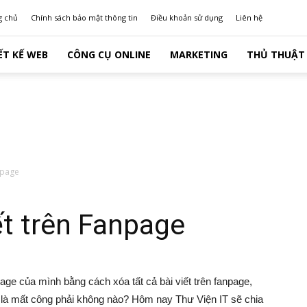
g chủ
Chính sách bảo mật thông tin
Điều khoản sử dụng
Liên hệ
ẾT KẾ WEB
CÔNG CỤ ONLINE
MARKETING
THỦ THUẬT 
anpage
ết trên Fanpage
ge của mình bằng cách xóa tất cả bài viết trên fanpage,
hật là mất công phải không nào? Hôm nay Thư Viện IT sẽ chia