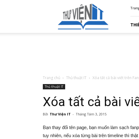
Thư
Tran
Viện
IT
THI
Trang chủ
Thủ thuật IT
Xóa tất cả bài viết trên F
Thủ thuật IT
Xóa tất cả bài vi
Bởi
Thư Viện IT
-
Tháng Tám 3, 2015
Bạn thay đổi tên page, bạn muốn làm sạch fanpa
tuy nhiên, nếu xóa từng bài trên timeline thì t