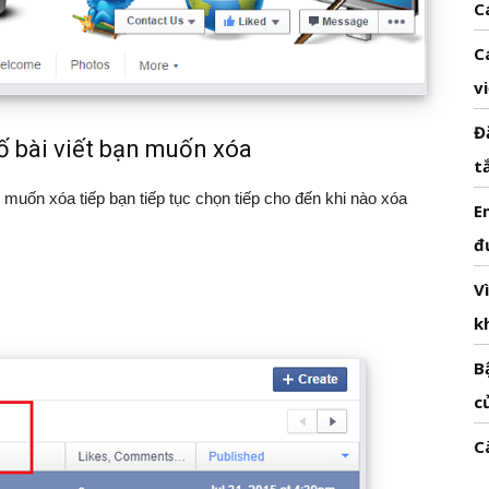
C
C
v
Đ
ố bài viết bạn muốn xóa
t
u muốn xóa tiếp bạn tiếp tục chọn tiếp cho đến khi nào xóa
E
đ
V
k
B
c
C