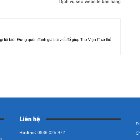
Dịch vụ seo website bán hàng
 gì tôi biết. Đừng quên đánh giá bài viết để giúp Thư Viện IT có thể
Liên hệ
Đ
Hotline:
0936 025 972
Ch
ch