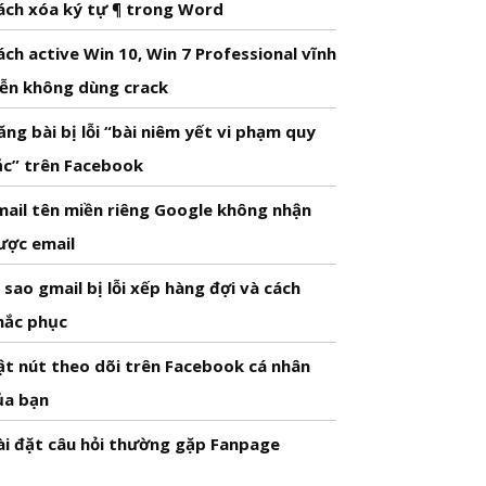
ách xóa ký tự ¶ trong Word
ách active Win 10, Win 7 Professional vĩnh
iễn không dùng crack
ăng bài bị lỗi “bài niêm yết vi phạm quy
ắc” trên Facebook
mail tên miền riêng Google không nhận
ược email
ì sao gmail bị lỗi xếp hàng đợi và cách
hắc phục
ật nút theo dõi trên Facebook cá nhân
ủa bạn
ài đặt câu hỏi thường gặp Fanpage