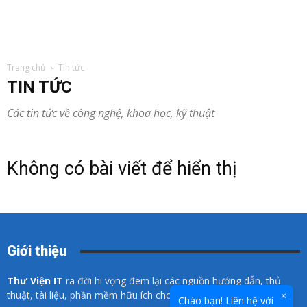
Trang chủ
Tin tức
TIN TỨC
Các tin tức về công nghệ, khoa học, kỹ thuật
Không có bài viết để hiển thị
Giới thiệu
Thư Viện IT
ra đời hi vọng đem lại các nguồn hướng dẫn, thủ
thuật, tài liệu, phần mềm hữu ích cho các bạn về lĩnh vực CNTT.
×
Chào bạn! Liên hệ với