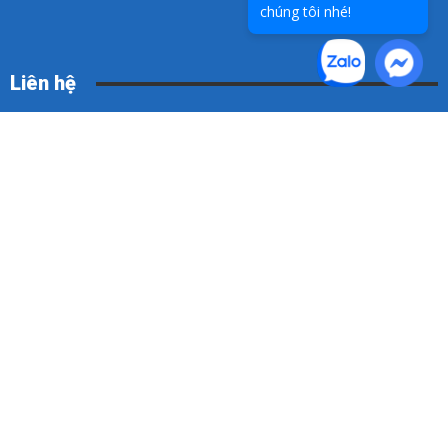
chúng tôi nhé!
Liên hệ
Hotline:
0936 025 972
Email:
info@thuvien-it.org
Điều khoản sử dụng
Chính sách đổi trả
Chính sách bảo mật thông tin
Chính sách vận chuyển
Chính sách thanh toán