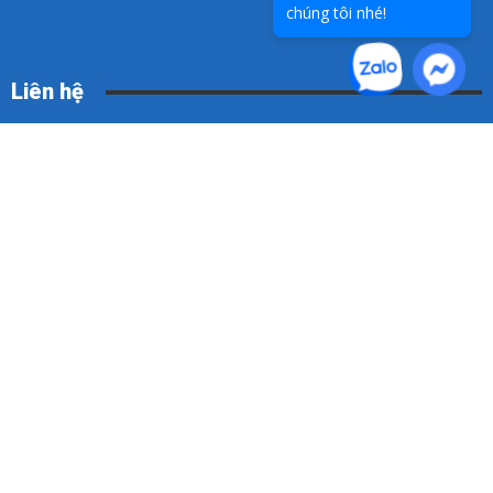
chúng tôi nhé!
Liên hệ
Hotline:
0936 025 972
Email:
info@thuvien-it.org
Điều khoản sử dụng
Chính sách đổi trả
Chính sách bảo mật thông tin
Chính sách vận chuyển
Chính sách thanh toán